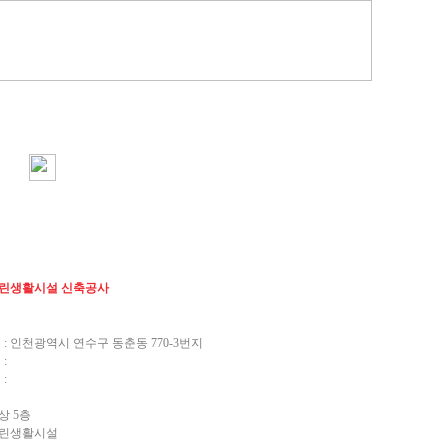
) 근린생활시설 신축공사
: 인천광역시 연수구 동춘동 770-3번지
:
:
상 5층
 근린생활시설