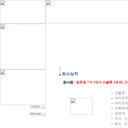
공사명 :
동춘동 770-3번지 (6블록 2로트
건물명 :
대지위치 
대지면적 
건축면적 
연면적:
규모 : 지
용도 :