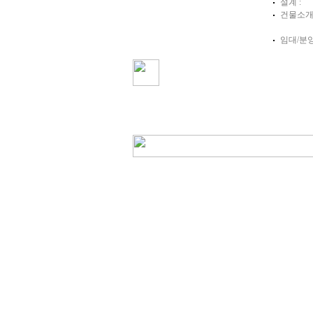
설계 :
건물소개 
임대/분양